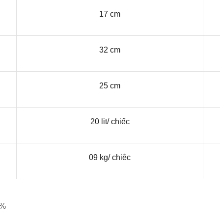
17 cm
32 cm
25 cm
20 lit/ chiếc
09 kg/ chiêc
0%