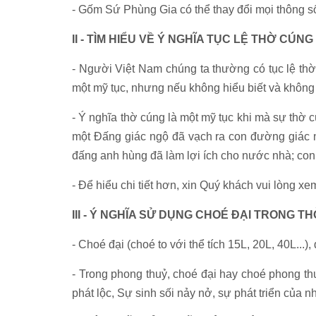
- Gốm Sứ Phùng Gia có thể thay đổi mọi thông s
II - TÌM HIỂU VỀ Ý NGHĨA TỤC LỆ THỜ CÚNG
- Người Việt Nam chúng ta thường có tục lệ thờ
một mỹ tục, nhưng nếu không hiểu biết và không l
- Ý nghĩa thờ cúng là một mỹ tục khi mà sự thờ 
một Đấng giác ngộ đã vạch ra con đường giác n
đấng anh hùng đã làm lợi ích cho nước nhà; con c
- Để hiểu chi tiết hơn, xin Quý khách vui lòng xem
III - Ý NGHĨA SỬ DỤNG CHOÉ ĐẠI TRONG T
- Choé đại (choé to với thể tích 15L, 20L, 40L...
- Trong phong thuỷ, choé đại hay choé phong th
phát lộc, Sự sinh sối nảy nở, sự phát triển của 