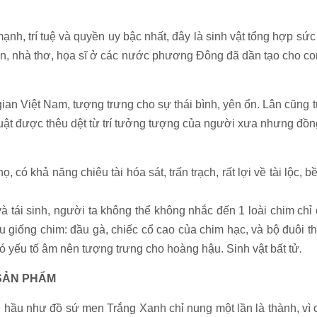
 mạnh, trí tuệ và quyền uy bậc nhất, đây là sinh vật tổng hợp 
văn, nhà thơ, họa sĩ ở các nước phương Đông đã dần tạo cho c
ian Việt Nam, tượng trưng cho sự thái bình, yên ổn. Lân cũng 
uật được thêu dệt từ trí tưởng tượng của người xưa nhưng đồng
ọ, có khả năng chiêu tài hóa sát, trấn trạch, rất lợi về tài lộc
à tái sinh, người ta không thể không nhắc đến 1 loài chim chỉ
 giống chim: đầu gà, chiếc cổ cao của chim hạc, và bộ đuôi th
ó yếu tố âm nên tượng trưng cho hoàng hậu. Sinh vật bất tử
.
 SẢN PHẨM
 hầu như đồ sứ men Trắng Xanh chỉ nung một lần là thành, vì o