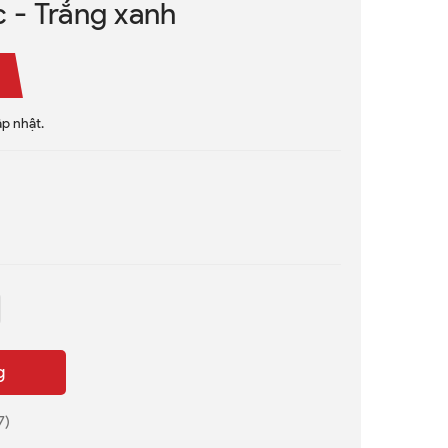
c - Trắng xanh
p nhật.
g
7)