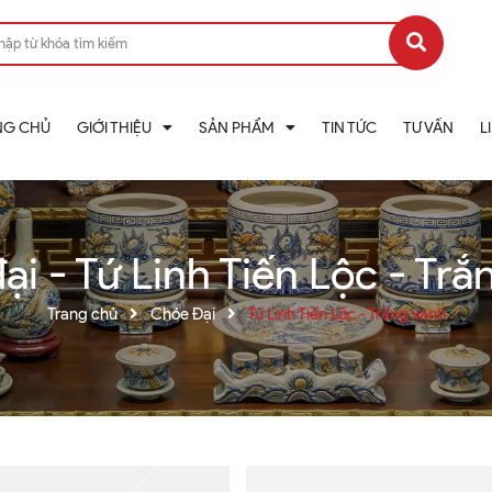
NG CHỦ
GIỚI THIỆU
SẢN PHẨM
TIN TỨC
TƯ VẤN
L
ại - Tứ Linh Tiến Lộc - Trắ
Trang chủ
Chóe Đại
Tứ Linh Tiến Lộc - Trắng xanh