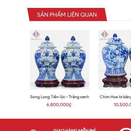
SẢN PHẨM LIÊN QUAN
Song Long Tiến lộc - Trắng xanh
Chim Hoa lơ băng
6.800.000₫
10.500.