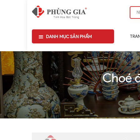
TRA
DANH MỤC SẢN PHẨM
Choé đ