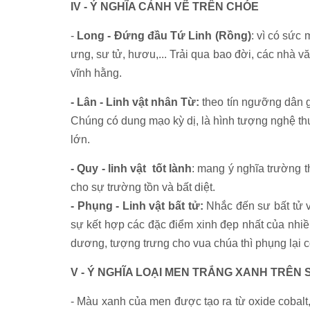
IV - Ý NGHĨA CẢNH VẼ TRÊN CHÓE
-
Long - Đứng đầu Tứ Linh (Rồng)
: vì có sức
ưng, sư tử, hươu,... Trải qua bao đời, các nhà 
vĩnh hằng.
- Lân - Linh vật nhân Từ:
theo tín ngưỡng dân g
Chúng có dung mạo kỳ dị, là hình tượng nghệ th
lớn.
- Quy - linh vật tốt lành
: mang ý nghĩa trường th
cho sự trường tồn và bất diệt.
- Phụng - Linh vật bất tử:
Nhắc đến sư bất tử v
sự kết hợp các đặc điểm xinh đẹp nhất của nhiều
dương, tượng trưng cho vua chúa thì phụng lại c
V - Ý NGHĨA LOẠI MEN TRẮNG XANH TRÊN
- Màu xanh của men được tạo ra từ oxide cobalt,