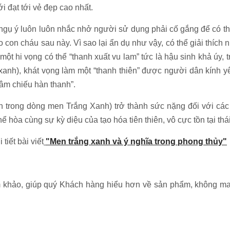
 đạt tới vẻ đẹp cao nhất.
i ngụ ý luôn luôn nhắc nhở người sử dụng phải cố gắng để có 
o con cháu sau này. Vì sao lại ẩn dụ như vậy, có thể giải thí
 một hi vọng có thể “thanh xuất vu lam” tức là hậu sinh khả úy
 xanh), khát vọng làm một “thanh thiên” được người dân kính
tâm chiếu hàn thanh”.
h trong dòng men Trắng Xanh) trở thành sức nặng đối với các
ể hòa cùng sự kỳ diệu của tạo hóa tiên thiên, vô cực tồn tại thái
tiết bài viết
"Men trắng xanh và ý nghĩa trong phong thủy"
m khảo, giúp quý Khách hàng hiểu hơn về sản phẩm, không ma