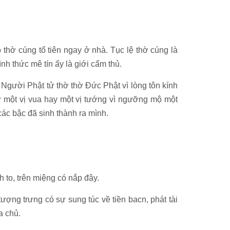
thờ cúng tổ tiên ngay ở nhà. Tục lệ thờ cúng là
nh thức mê tín ấy là giới cẩm thủ.
 Người Phật tử thờ thờ Đức Phật vì lòng tôn kính
ờ một vị vua hay một vị tướng vì ngưỡng mộ một
các bậc đã sinh thành ra mình.
h to, trên miệng có nắp đậy.
ợng trưng có sự sung túc về tiền bacn, phát tài
a chủ.