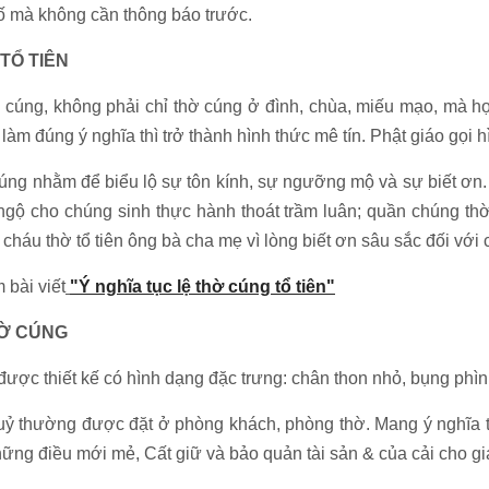
ố mà không cần thông báo trước.
 TỔ TIÊN
 cúng, không phải chỉ thờ cúng ở đình, chùa, miếu mạo, mà họ 
àm đúng ý nghĩa thì trở thành hình thức mê tín. Phật giáo gọi hì
cúng nhằm để biểu lộ sự tôn kính, sự ngưỡng mộ và sự biết ơn.
gộ cho chúng sinh thực hành thoát trầm luân; quần chúng th
háu thờ tổ tiên ông bà cha mẹ vì lòng biết ơn sâu sắc đối với 
 bài viết
"Ý nghĩa tục lệ thờ cúng tổ tiên"
HỜ CÚNG
), được thiết kế có hình dạng đặc trưng: chân thon nhỏ, bụng phìn
uỷ thường được đặt ở phòng khách, phòng thờ. Mang ý nghĩa tư
những điều mới mẻ, Cất giữ và bảo quản tài sản & của cải cho gi