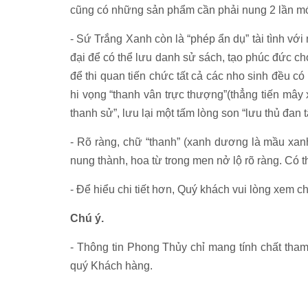
cũng có những sản phẩm cần phải nung 2 lần mới
- Sứ Trắng Xanh còn là “phép ẩn dụ” tài tình vớ
đại để có thể lưu danh sử sách, tạo phúc đức ch
để thi quan tiến chức tất cả các nho sinh đều có
hi vọng “thanh vân trực thượng”(thẳng tiến mây
thanh sử”, lưu lại một tấm lòng son “lưu thủ đan 
- Rõ ràng, chữ “thanh” (xanh dương là mầu xan
nung thành, hoa từ trong men nở lộ rõ ràng. Có th
- Để hiểu chi tiết hơn, Quý khách vui lòng xem chi 
Chú ý.
- Thông tin Phong Thủy chỉ mang tính chất tha
quý Khách hàng.