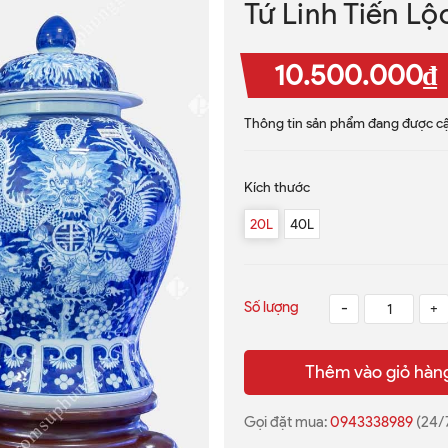
Tứ Linh Tiến Lộ
10.500.000₫
Thông tin sản phẩm đang được cậ
Kích thước
20L
40L
Số lượng
-
+
Thêm vào giỏ hàn
Gọi đặt mua:
0943338989
(24/