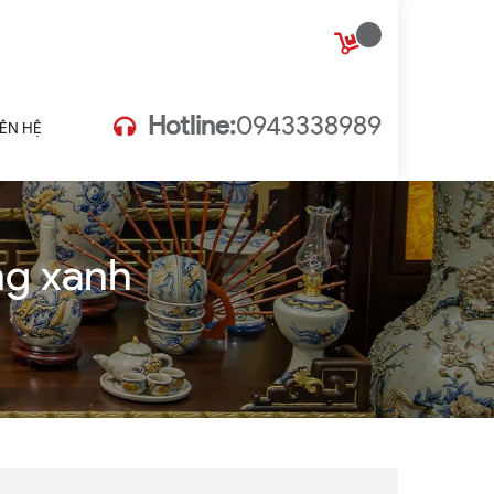
Hotline:
0943338989
IÊN HỆ
ng xanh