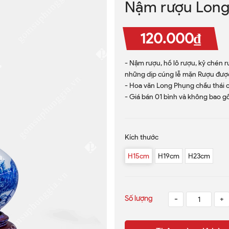
Nậm rượu Long
120.000₫
- Nậm rượu, hồ lô rượu, kỷ chén 
những dịp cúng lễ mặn Rượu được
- Hoa văn Long Phụng chầu thái 
- Giá bán 01 bình và không bao g
Kích thước
H15cm
H19cm
H23cm
Số lượng
-
+