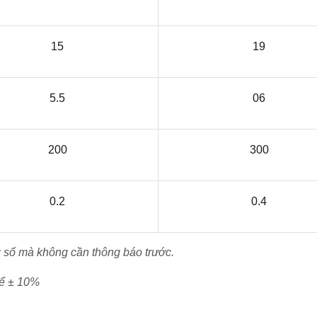
15
19
5.5
06
200
300
0.2
0.4
g số mà không cần thông báo trước.
hể ± 10%