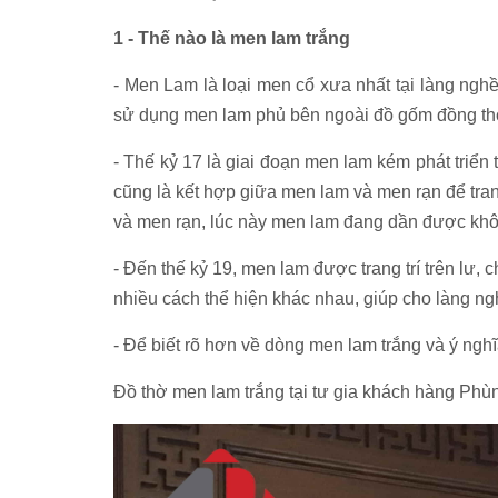
1 - Thế nào là men lam trắng
- Men Lam là loại men cổ xưa nhất tại làng nghề
sử dụng men lam phủ bên ngoài đồ gốm đồng thời
- Thế kỷ 17 là giai đoạn men lam kém phát triển
cũng là kết hợp giữa men lam và men rạn để tran
và men rạn, lúc này men lam đang dần được khôi 
- Đến thế kỷ 19, men lam được trang trí trên lư
nhiều cách thể hiện khác nhau, giúp cho làng ngh
- Để biết rõ hơn về dòng men lam trắng và ý nghĩ
Đồ thờ men lam trắng tại tư gia khách hàng Phù