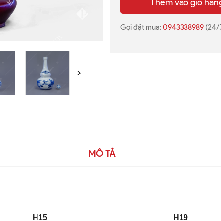
Thêm vào giỏ hàn
Gọi đặt mua:
0943338989
(24/
MÔ TẢ
H15
H19