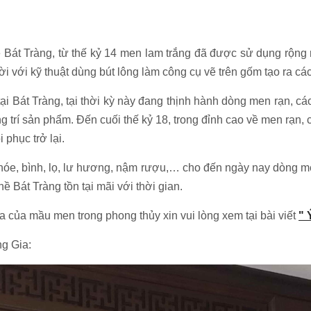
 Bát Tràng, từ thế kỷ 14 men lam trắng đã được sử dụng rộng r
 với kỹ thuật dùng bút lông làm công cụ vẽ trên gốm tạo ra cá
 tại Bát Tràng, tại thời kỳ này đang thịnh hành dòng men rạn, 
g trí sản phẩm. Đến cuối thế kỷ 18, trong đỉnh cao về men rạn, 
phục trở lại.
, chóe, bình, lọ, lư hương, nậm rượu,… cho đến ngày nay dòng m
ề Bát Tràng tồn tại mãi với thời gian.
a của mầu men trong phong thủy xin vui lòng xem tại bài viết
" 
ng Gia: