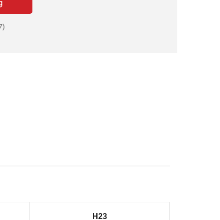
g
7)
H23