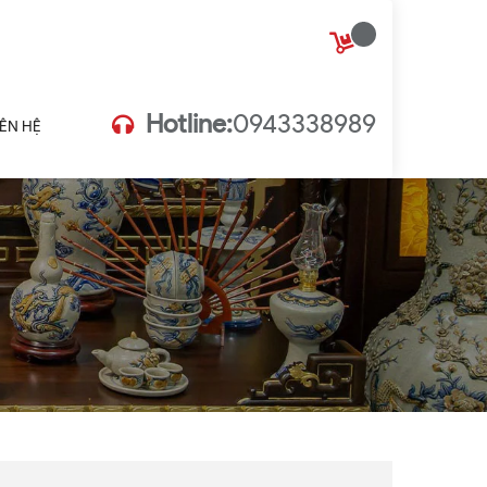
Hotline:
0943338989
IÊN HỆ