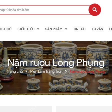
NG CHỦ
GIỚI THIỆU
SẢN PHẨM
TIN TỨC
TƯ VẤN
L
Nậm rượu Long Phụng
Trang chủ
Men Lam Trắng Trơn
Nậm rượu Long Phụng