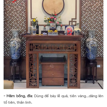
- Mâm bồng, đĩa
: Dùng để bày lễ quả, tiền vàng...dâng lên
tổ tiên, thần linh.