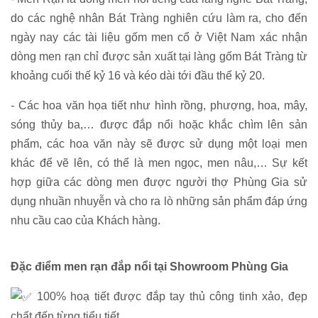
do các nghệ nhân Bát Tràng nghiên cứu làm ra, cho đến
ngày nay các tài liệu gốm men cổ ở Việt Nam xác nhận
dòng men rạn chỉ được sản xuất tại làng gốm Bát Tràng từ
khoảng cuối thế kỷ 16 và kéo dài tới đầu thế kỷ 20.
-
Các hoa văn họa tiết như hình rồng, phượng, hoa, mây,
sóng thủy ba,… được đắp nổi hoặc khắc chìm lên sản
phẩm, các hoa văn này sẽ được sử dụng một loại men
khác để vẽ lên, có thể là men ngọc, men nâu,… Sự kết
hợp giữa các dòng men được người thợ Phùng Gia sử
dụng nhuần nhuyễn và cho ra lò những sản phẩm đáp ứng
nhu cầu cao của Khách hàng.
Đặc điểm men rạn đắp nổi tại Showroom Phùng Gia
100% hoạ tiết được đắp tay thủ công tinh xảo, đẹp
chất đến từng tiểu tiết.