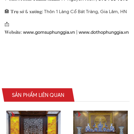
🏣 𝐓𝐫𝐮̣ 𝐬𝐨̛̉ & 𝐱𝐮̛𝐨̛̉𝐧𝐠: Thôn 1 Làng Cổ Bát Tràng, Gia Lâm, HN
📩
𝐖𝐞𝐛𝐬𝐢𝐭𝐞:
www.gomsuphunggia.vn
|
www.dothophunggia.vn
SẢN PHẨM LIÊN QUAN