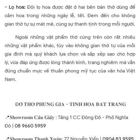
- Lọ hoa:
Đôi lọ hoa được đặt ở hai bên bàn thờ dùng để
cắm hoa trong những ngày lễ, tết. Đem đến cho không
gian thờ tự sự mát mẻ, cùng sự thanh tịnh trong mỗi người.
Ngoài những vật phẩm thờ cúng trên còn rất nhiều
những vật phẩm khác, tùy vào không gian thờ tự của mỗi
gia đình mà quý khách lựa chọn và sắp xếp sao cho hợp
lý, vừa đáp ứng được lòng thành kính, trang nghiêm mà vẫn
đúng chuẩn mực về thuần phong mỹ tục của văn hóa Việt
Nam.
Đ𝐎̂̀ 𝐓𝐇𝐎̛̀ 𝐏𝐇𝐔̀𝐍𝐆 𝐆𝐈𝐀 - 𝐓𝐈𝐍𝐇 𝐇𝐎𝐀 𝐁𝐀́𝐓 𝐓𝐑𝐀̀𝐍𝐆
📍𝐒𝐡𝐨𝐰𝐫𝐨𝐨𝐦 𝐂𝐚̂̀𝐮 𝐆𝐢𝐚̂́𝐲 : Tầng 1 CC Đông Đô - Phố Nghĩa
Đô |
08 9660 5959
📍𝐒𝐡𝐨𝐰𝐫𝐨𝐨𝐦 𝐓𝐡𝐚𝐧𝐡 𝐗𝐮𝐚̂𝐧: 77 Nguyễn Xiển |
0904 83 9595