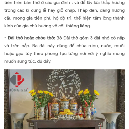
tiên trên bàn thờ ở các gia đình ; và để lấy lửa thắp hương
trong các kì cúng lễ hay giỗ chạp. Thắp đèn, dâng hương
cầu mong gia tiên phù hộ độ trì, thể hiện tấm lòng thành
kính của gia chủ hướng về cõi thiêng liêng.
- Đài thờ hoặc chóe thờ:
Bộ Đài thờ gồm 3 đài nhỏ có nắp
và trên nắp. Ba đài này dùng để chứa rượu, nước, muối
hoặc gạo tùy theo phong tục từng nơi với ý nghĩa mong
muốn sung túc, đủ đầy.