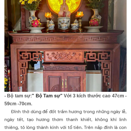
- Bộ tam sự:
" Bộ Tam sự"
Với 3 kích thước cao 47cm -
59cm -70cm.
Đỉnh thờ dùng để đốt trầm hương trong những ngày lễ,
ngày tết, tạo hương thơm thanh khiết, không khí linh
thiêng, tỏ lòng thành kính với tổ tiên. Trên nắp đỉnh là con