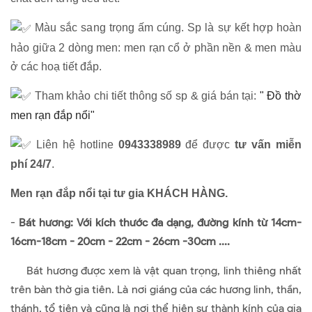
Màu sắc sang trọng ấm cúng. Sp là sự kết hợp hoàn
hảo giữa 2 dòng men: men rạn cổ ở phần nền & men màu
ở các hoạ tiết đắp.
Tham khảo chi tiết thông số sp & giá bán tại:
" Đồ thờ
men rạn đắp nổi"
Liên hệ hotline
0943338989
để được
tư vấn miễn
phí 24/7
.
Men rạn đắp nổi tại tư gia KHÁCH HÀNG.
-
Bát hương: Với kích thước đa dạng, đường kính từ 14cm-
16cm-18cm - 20cm - 22cm - 26cm -30cm ....
Bát hương được xem là vật quan trọng, linh thiêng nhất
trên bàn thờ gia tiên. Là nơi giáng của các hương linh, thần,
thánh, tổ tiên và cũng là nơi thể hiện sự thành kính của gia