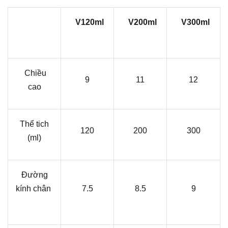
V120ml
V200ml
V300ml
Chiều
9
11
12
cao
Thể tich
120
200
300
(ml)
Đường
kính chân
7.5
8.5
9