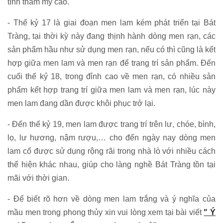
tính thẩm mỹ cao.
- Thế kỷ 17 là giai đoạn men lam kém phát triển tại Bát
Tràng, tại thời kỳ này đang thịnh hành dòng men rạn, các
sản phẩm hầu như sử dụng men rạn, nếu có thì cũng là kết
hợp giữa men lam và men rạn để trang trí sản phẩm. Đến
cuối thế kỷ 18, trong đỉnh cao về men rạn, có nhiều sản
phẩm kết hợp trang trí giữa men lam và men rạn, lúc này
men lam đang dần được khôi phục trở lại.
- Đến thế kỷ 19, men lam được trang trí trên lư, chóe, bình,
lọ, lư hương, nậm rượu,… cho đến ngày nay dòng men
lam cổ được sử dụng rộng rãi trong nhà lò với nhiều cách
thể hiện khác nhau, giúp cho làng nghề Bát Tràng tồn tại
mãi với thời gian.
- Để biết rõ hơn về dòng men lam trắng và ý nghĩa của
mầu men trong phong thủy xin vui lòng xem tại bài viết
" Ý