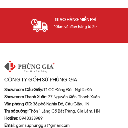
GIAO HÀNG MIỄN PHÍ
10km với đơn hàng từ 2tr
CÔNG TY GỐM SỨ PHÙNG GIA
Showroom Cầu Giấy:
T1 CC Đông Đô - Nghĩa Đô
Showroom Thanh Xuân:
77 Nguyễn Xiển, Thanh Xuân
Văn phòng GD:
36 phố Nghĩa Đô, Cầu Giấy, HN
Trụ sở xưởng:
Thôn 1 Làng Cổ Bát Tràng, Gia Lâm, HN
Hotline:
0943338989
Email:
gomsuphunggia@gmail.com