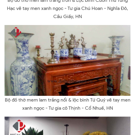
Bộ đồ thơ men lam trắng trơn & Lộc bình Cuốn Thư Tùng
Hạc vẽ tay men xanh ngọc - Tư gia Chú Hoan - Nghĩa Đô,
Cầu Giấy, HN
Bộ đồ thờ mem lam trắng nổi & lộc bình Tứ Quý vẽ tay men
xanh ngọc - Tư gia cô Thịnh - Cổ Nhuế, HN