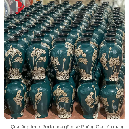
Quà tặng lưu niệm lọ hoa gốm sứ Phùng Gia còn mang