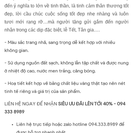
đến ý nghĩa to lớn về tinh thần, là tinh cảm thân thương tốt
đẹp, lời cầu chúc cuộc sống tốt đẹp nhẹ nhàng và luôn
tươi mới rạng rỡ…mà người tặng gửi gắm đến người
nhận trong các dịp đặc biệt, lễ Tết, Tân gia….
- Màu sắc trang nhã, sang trọng dễ kết hợp với nhiều
không gian.
- Sử dụng nguồn đất sạch, không lẫn tập chất và được nung
ở nhiệt độ cao, nước men trắng, căng bóng.
- Hoạ tiết kết hợp vẽ bằng chất liệu vàng thật tạo nên nét
tinh tế riêng và giá trị của sản phẩm.
LIÊN HỆ NGAY ĐỂ NHẬN
SIÊU ƯU ĐÃI LÊN TỚI 40% - 094
333 8989
Liên hệ trực tiếp hoặc zalo hotline 094.333.8989 để
được hỗ trợ nhanh nhất.