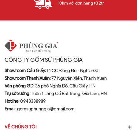
10km với đơn hàng từ 2tr
CÔNG TY GỐM SỨ PHÙNG GIA
Showroom Cầu Giấy:
T1 CC Đông Đô - Nghĩa Đô
Showroom Thanh Xuân:
77 Nguyễn Xiển, Thanh Xuân
Văn phòng GD:
36 phố Nghĩa Đô, Cầu Giấy, HN
Trụ sở xưởng:
Thôn 1 Làng Cổ Bát Tràng, Gia Lâm, HN
Hotline:
0943338989
Email:
gomsuphunggia@gmail.com
VỀ CHÚNG TÔI