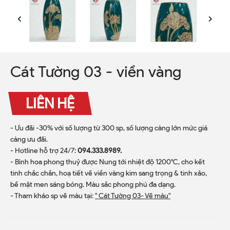
Cát Tường 03 - viền vàng
LIÊN HỆ
- Ưu đãi -30% với số lượng từ 300 sp, số lượng càng lớn mức giá
càng ưu đãi.
- Hotline hỗ trợ 24/7:
094.333.8989.
- Bình hoa phong thuỷ được Nung tới nhiệt độ 1200ºC, cho kết
tinh chắc chắn, hoạ tiết vẽ viền vàng kim sang trọng & tinh xảo,
bề mặt men sáng bóng. Màu sắc phong phú đa dạng.
- Tham kháo sp vẽ màu tại:
" Cát Tường 03- Vẽ màu"