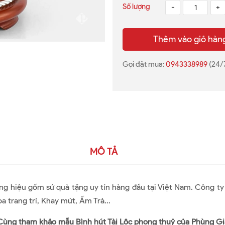
Số lượng
-
+
Thêm vào giỏ hàn
Gọi đặt mua:
0943338989
(24/
MÔ TẢ
ng hiệu gốm sứ quà tặng uy tín hàng đầu tại Việt Nam. Công t
hoa trang trí, Khay mứt, Ấm Trà...
Cùng tham khảo mẫu Bình hút Tài Lộc phong thuỷ của Phùng Gi