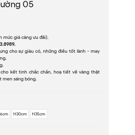
Đường 05
ớn mức giá càng ưu đãi).
3.8989.
rưng cho sự giàu có, những điều tốt lành - may
ng.
g.
 cho kết tinh chắc chắn, hoạ tiết vẽ vàng thật
ặt men sáng bóng.
26cm
H30cm
H35cm