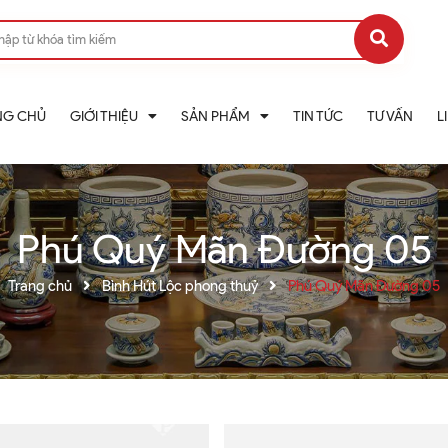
NG CHỦ
GIỚI THIỆU
SẢN PHẨM
TIN TỨC
TƯ VẤN
L
Phú Quý Mãn Đường 05
Trang chủ
Bình Hút Lộc phong thuỷ
Phú Quý Mãn Đường 05