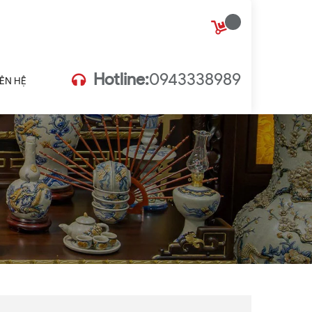
Hotline:
0943338989
IÊN HỆ