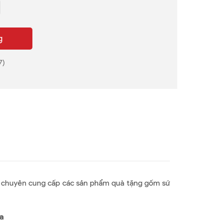
g
7)
y chuyên cung cấp các sản phẩm quà tặng gốm sứ
a