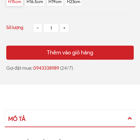
H15cm
H16.5cm
H19cm
H23cm
Số lượng
-
+
Thêm vào giỏ hàng
Gọi đặt mua:
0943338989
(24/7)
MÔ TẢ