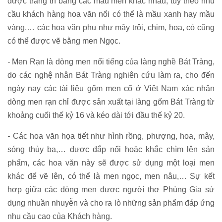
được trang trí bằng các mầu men khác nhau, tùy theo nhu
cầu khách hàng hoa văn nổi có thể là mầu xanh hay mầu
vàng,… các hoa văn phụ như mây trôi, chim, hoa, cỏ cũng
có thể được vẽ bằng men Ngọc.
-
Men Rạn là dòng men nổi tiếng của làng nghề Bát Tràng,
do các nghệ nhân Bát Tràng nghiên cứu làm ra, cho đến
ngày nay các tài liệu gốm men cổ ở Việt Nam xác nhận
dòng men rạn chỉ được sản xuất tại làng gốm Bát Tràng từ
khoảng cuối thế kỷ 16 và kéo dài tới đầu thế kỷ 20.
-
Các hoa văn họa tiết như hình rồng, phượng, hoa, mây,
sóng thủy ba,… được đắp nổi hoặc khắc chìm lên sản
phẩm, các hoa văn này sẽ được sử dụng một loại men
khác để vẽ lên, có thể là men ngọc, men nâu,… Sự kết
hợp giữa các dòng men được người thợ Phùng Gia sử
dụng nhuần nhuyễn và cho ra lò những sản phẩm đáp ứng
nhu cầu cao của Khách hàng.