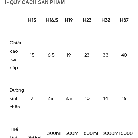
I - QUY CÁCH SẢN PHẨM
H15
H16.5
H19
H23
H32
H37
Chiều
cao
15
16.5
19
23
33
40
cả
nắp
Đường
kính
7
7.5
8.5
10
14
16
chân
Thể
300ml
500ml
800ml
3000ml
5000m
Tích
250ml