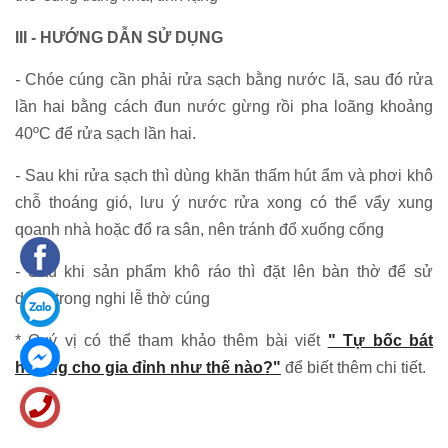
III - HƯỚNG DẪN SỬ DỤNG
-
Chóe cúng cần phải rửa sạch bằng nước lã, sau đó rửa
lần hai bằng cách đun nước gừng rồi pha loãng khoảng
40ºC để rửa sạch lần hai.
-
Sau khi rửa sạch thì dùng khăn thấm hút ẩm và phơi khô
chỗ thoáng gió, lưu ý nước rửa xong có thể vẩy xung
qoanh nhà hoặc đổ ra sân, nên tránh đổ xuống cống
-
Sau khi sản phẩm khô ráo thì đặt lên bàn thờ để sử
dụng trong nghi lễ thờ cúng
* Quý vị có thể tham khảo thêm bài viết
" Tự bốc bát
hương cho gia đỉnh như thế nào?"
để biết thêm chi tiết.