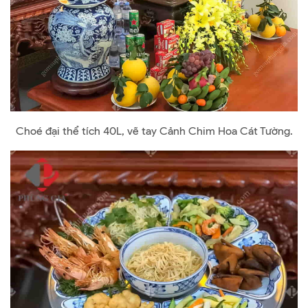
Choé đại thể tích 40L, vẽ tay Cảnh Chim Hoa Cát Tường.