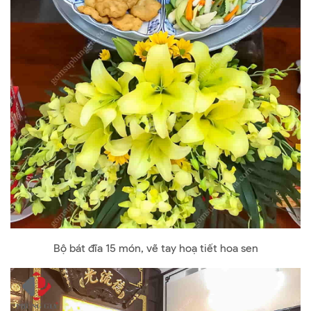
Bộ bát đĩa 15 món, vẽ tay hoạ tiết hoa sen