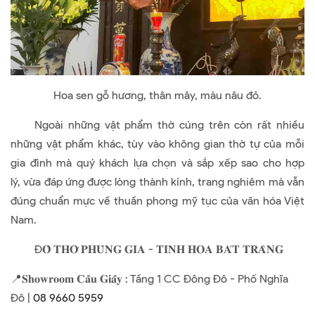
Hoa sen gỗ hương, thân mây, màu nâu đỏ.
Ngoài những vật phẩm thờ cúng trên còn rất nhiều
những vật phẩm khác, tùy vào không gian thờ tự của mỗi
gia đình mà quý khách lựa chọn và sắp xếp sao cho hợp
lý, vừa đáp ứng được lòng thành kính, trang nghiêm mà vẫn
đúng chuẩn mực về thuần phong mỹ tục của văn hóa Việt
Nam.
Đ𝐎̂̀ 𝐓𝐇𝐎̛̀ 𝐏𝐇𝐔̀𝐍𝐆 𝐆𝐈𝐀 - 𝐓𝐈𝐍𝐇 𝐇𝐎𝐀 𝐁𝐀́𝐓 𝐓𝐑𝐀̀𝐍𝐆
📍𝐒𝐡𝐨𝐰𝐫𝐨𝐨𝐦 𝐂𝐚̂̀𝐮 𝐆𝐢𝐚̂́𝐲 : Tầng 1 CC Đông Đô - Phố Nghĩa
Đô |
08 9660 5959