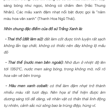
sáng bóng như ngọc, không có chấm đen (Hắc Thung
Nhãn). Các mầu xanh đậm nhạt nổi bật được gọi là “năm
màu hoa văn xanh” (Thanh Hoa Ngũ Thái).
Nhìn chung đặc điểm của đồ sứ Trắng Xanh là:
- Thai thổ (đất làm sứ):
đất làm cốt được tinh luyện rất sạch
không lẫn tạp chất, không có thiếc nên đáy không lộ mầu
đỏ
- Thai thể (nước men bên ngoài):
Nhờ đun ở nhiệt độ lên
tới 1350°C, nước men sáng bóng, trong không mờ, nổi rõ
hoa văn vẽ bên trong.
- Màu men xanh cobalt:
có thể làm đậm nhạt trở thành
nhiều màu rất tươi đẹp. Nên họa sĩ thể hiện được âm
dương sáng tối dễ dàng, vẽ nhân vật có thần thái linh động
tự nhiên, cảnh sắc núi sông bao la trùng điệp, hùng vĩ.