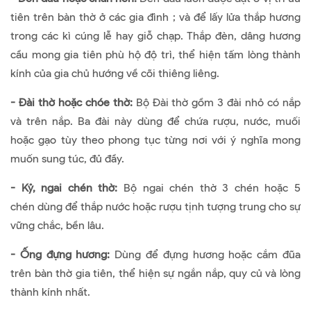
tiên trên bàn thờ ở các gia đình ; và để lấy lửa thắp hương
trong các kì cúng lễ hay giỗ chạp. Thắp đèn, dâng hương
cầu mong gia tiên phù hộ độ trì, thể hiện tấm lòng thành
kính của gia chủ hướng về cõi thiêng liêng.
- Đài thờ hoặc chóe thờ:
Bộ Đài thờ gồm 3 đài nhỏ có nắp
và trên nắp. Ba đài này dùng để chứa rượu, nước, muối
hoặc gạo tùy theo phong tục từng nơi với ý nghĩa mong
muốn sung túc, đủ đầy.
- Kỷ, ngai chén thờ:
Bộ ngai chén thờ 3 chén hoặc 5
chén dùng để thắp nước hoặc rượu tịnh tượng trung cho sự
vững chắc, bền lâu.
- Ống đựng hương:
Dùng để đựng hương hoặc cắm đũa
trên bàn thờ gia tiên, thể hiện sự ngắn nắp, quy củ và lòng
thành kính nhất.