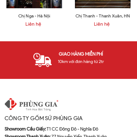
Chị Nga - Hà Nội
Chị Thanh - Thanh Xuân, HN
Liên hệ
Liên hệ
GIAO HÀNG MIỄN PHÍ
10km với đơn hàng từ 2tr
CÔNG TY GỐM SỨ PHÙNG GIA
Showroom Cầu Giấy:
T1 CC Đông Đô - Nghĩa Đô
Showroom Thanh Xuân:
77 Nguyễn Xiển, Thanh Xuân