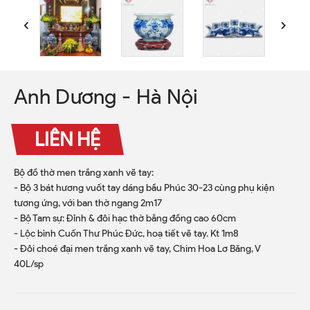
Anh Dương - Hà Nội
LIÊN HỆ
Bộ đồ thờ men trắng xanh vẽ tay:
- Bộ 3 bát hương vuốt tay dáng bầu Phúc 30-23 cùng phụ kiện
tương ứng, với ban thờ ngang 2m17
- Bộ Tam sự: Đỉnh & đôi hạc thờ bằng đồng cao 60cm
- Lộc bình Cuốn Thư Phúc Đức, hoạ tiết vẽ tay. Kt 1m8
- Đôi choé đại men trắng xanh vẽ tay, Chim Hoa Lơ Băng, V
40L/sp