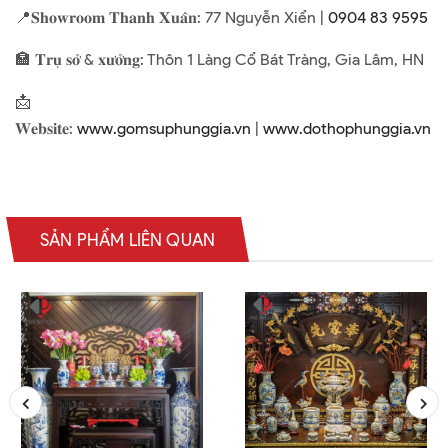
📍𝐒𝐡𝐨𝐰𝐫𝐨𝐨𝐦 𝐓𝐡𝐚𝐧𝐡 𝐗𝐮𝐚̂𝐧: 77 Nguyễn Xiển |
0904 83 9595
🏣 𝐓𝐫𝐮̣ 𝐬𝐨̛̉ & 𝐱𝐮̛𝐨̛̉𝐧𝐠: Thôn 1 Làng Cổ Bát Tràng, Gia Lâm, HN
📩
𝐖𝐞𝐛𝐬𝐢𝐭𝐞:
www.gomsuphunggia.vn
|
www.dothophunggia.vn
SẢN PHẨM LIÊN QUAN