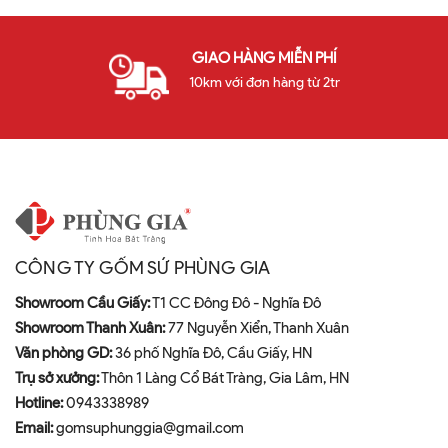
GIAO HÀNG MIỄN PHÍ
10km với đơn hàng từ 2tr
CÔNG TY GỐM SỨ PHÙNG GIA
Showroom Cầu Giấy:
T1 CC Đông Đô - Nghĩa Đô
Showroom Thanh Xuân:
77 Nguyễn Xiển, Thanh Xuân
Văn phòng GD:
36 phố Nghĩa Đô, Cầu Giấy, HN
Trụ sở xưởng:
Thôn 1 Làng Cổ Bát Tràng, Gia Lâm, HN
Hotline:
0943338989
Email:
gomsuphunggia@gmail.com