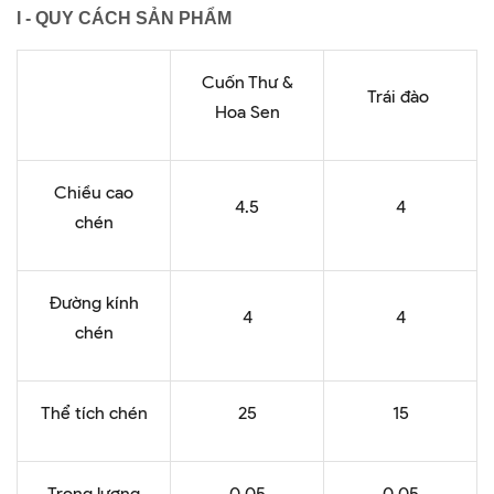
I - QUY CÁCH SẢN PHẨM
Cuốn Thư &
Trái đào
Hoa Sen
Chiều cao
4.5
4
chén
Đường kính
4
4
chén
Thể tích chén
25
15
Trọng lượng
0.05
0.05