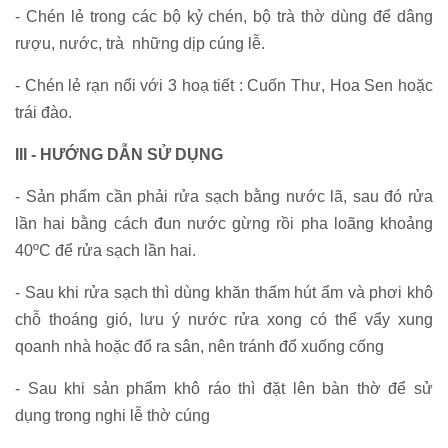
- Chén lẻ trong các bộ kỷ chén, bộ trà thờ dùng để dâng
rượu, nước, trà những dịp cúng lễ.
- Chén lẻ rạn nổi với 3 hoạ tiết : Cuốn Thư, Hoa Sen hoặc
trái đào.
III - HƯỚNG DẪN SỬ DỤNG
- Sản phẩm cần phải rửa sạch bằng nước lã, sau đó rửa
lần hai bằng cách đun nước gừng rồi pha loãng khoảng
40ºC để rửa sạch lần hai.
- Sau khi rửa sạch thì dùng khăn thấm hút ẩm và phơi khô
chỗ thoáng gió, lưu ý nước rửa xong có thể vẩy xung
qoanh nhà hoặc đổ ra sân, nên tránh đổ xuống cống
- Sau khi sản phẩm khô ráo thì đặt lên bàn thờ để sử
dụng trong nghi lễ thờ cúng