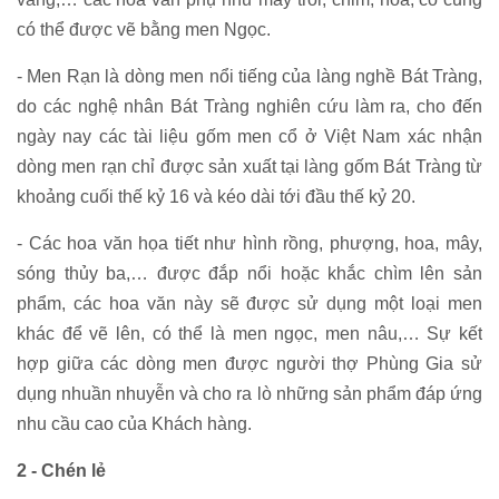
có thể được vẽ bằng men Ngọc.
- Men Rạn là dòng men nổi tiếng của làng nghề Bát Tràng,
do các nghệ nhân Bát Tràng nghiên cứu làm ra, cho đến
ngày nay các tài liệu gốm men cổ ở Việt Nam xác nhận
dòng men rạn chỉ được sản xuất tại làng gốm Bát Tràng từ
khoảng cuối thế kỷ 16 và kéo dài tới đầu thế kỷ 20.
- Các hoa văn họa tiết như hình rồng, phượng, hoa, mây,
sóng thủy ba,… được đắp nổi hoặc khắc chìm lên sản
phẩm, các hoa văn này sẽ được sử dụng một loại men
khác để vẽ lên, có thể là men ngọc, men nâu,… Sự kết
hợp giữa các dòng men được người thợ Phùng Gia sử
dụng nhuần nhuyễn và cho ra lò những sản phẩm đáp ứng
nhu cầu cao của Khách hàng.
2 - Chén lẻ