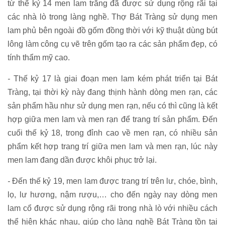
từ thế kỷ 14 men lam trắng đã được sử dụng rộng rãi tại
các nhà lò trong làng nghề. Thợ Bát Tràng sử dụng men
lam phủ bên ngoài đồ gốm đồng thời với kỹ thuật dùng bút
lông làm công cụ vẽ trên gốm tạo ra các sản phẩm đẹp, có
tính thẩm mỹ cao.
-
Thế kỷ 17 là giai đoạn men lam kém phát triển tại Bát
Tràng, tại thời kỳ này đang thịnh hành dòng men rạn, các
sản phẩm hầu như sử dụng men rạn, nếu có thì cũng là kết
hợp giữa men lam và men rạn để trang trí sản phẩm. Đến
cuối thế kỷ 18, trong đỉnh cao về men rạn, có nhiều sản
phẩm kết hợp trang trí giữa men lam và men rạn, lúc này
men lam đang dần được khôi phục trở lại.
-
Đến thế kỷ 19, men lam được trang trí trên lư, chóe, bình,
lọ, lư hương, nậm rượu,… cho đến ngày nay dòng men
lam cổ được sử dụng rộng rãi trong nhà lò với nhiều cách
thể hiện khác nhau, giúp cho làng nghề Bát Tràng tồn tại