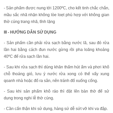
- Sản phẩm được nung tới 1200ºC, cho kết tinh chắc chắn,
mầu sắc nhã nhặn không lòe loẹt phù hợp với không gian
thờ cúng trang nhã, tĩnh lặng
III - HƯỚNG DẪN SỬ DỤNG
- Sản phẩm cần phải rửa sạch bằng nước lã, sau đó rửa
lần hai bằng cách đun nước gừng rồi pha loãng khoảng
40ºC để rửa sạch lần hai.
- Sau khi rửa sạch thì dùng khăn thấm hút ẩm và phơi khô
chỗ thoáng gió, lưu ý nước rửa xong có thể vẩy xung
qoanh nhà hoặc đổ ra sân, nên tránh đổ xuống cống.
- Sau khi sản phẩm khô ráo thì đặt lên bàn thờ để sử
dụng trong nghi lễ thờ cúng.
- Cần cẩn thận khi sử dụng, hàng sứ dễ sứt vỡ khi va đập.