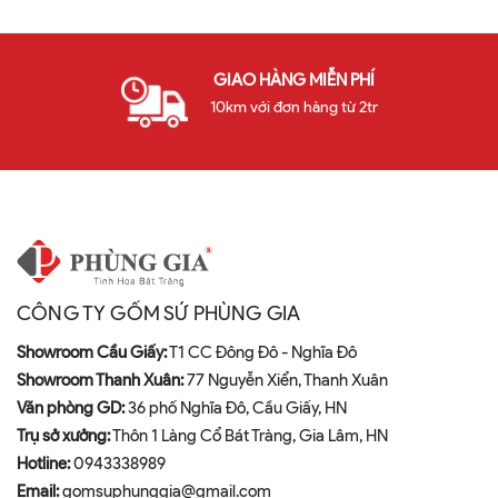
GIAO HÀNG MIỄN PHÍ
10km với đơn hàng từ 2tr
CÔNG TY GỐM SỨ PHÙNG GIA
Showroom Cầu Giấy:
T1 CC Đông Đô - Nghĩa Đô
Showroom Thanh Xuân:
77 Nguyễn Xiển, Thanh Xuân
Văn phòng GD:
36 phố Nghĩa Đô, Cầu Giấy, HN
Trụ sở xưởng:
Thôn 1 Làng Cổ Bát Tràng, Gia Lâm, HN
Hotline:
0943338989
Email:
gomsuphunggia@gmail.com