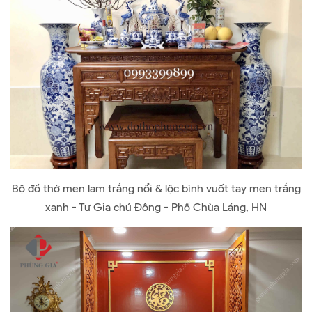
Bộ đồ thờ men lam trắng nổi & lộc bình vuốt tay men trắng
xanh - Tư Gia chú Đông - Phố Chùa Láng, HN