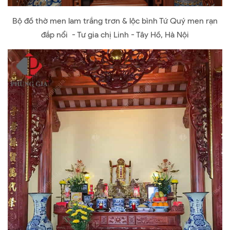
Bộ đồ thờ men lam trắng trơn & lộc bình Tứ Quý men rạn
đắp nổi - Tư gia chị Linh - Tây Hồ, Hà Nội