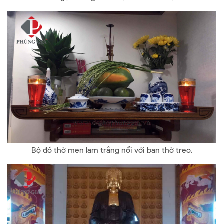
Bộ đồ thờ men lam trắng nổi với ban thờ treo.