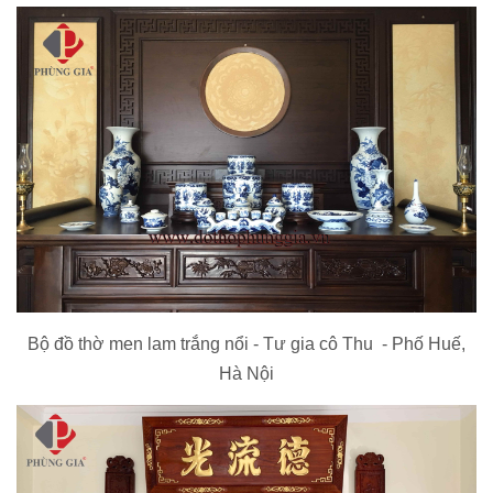
Bộ đồ thờ men lam trắng nổi - Tư gia cô Thu - Phố Huế,
Hà Nội