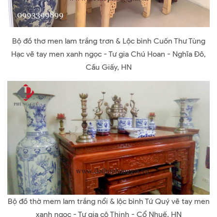
Bộ đồ thơ men lam trắng trơn & Lộc bình Cuốn Thư Tùng
Hạc vẽ tay men xanh ngọc - Tư gia Chú Hoan - Nghĩa Đô,
Cầu Giấy, HN
Bộ đồ thờ mem lam trắng nổi & lộc bình Tứ Quý vẽ tay men
xanh ngọc - Tư gia cô Thịnh - Cổ Nhuế, HN