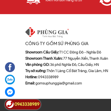
10km với đơn hàng từ 2tr
CÔNG TY GỐM SỨ PHÙNG GIA
Showroom Cầu Giấy:
T1 CC Đông Đô - Nghĩa Đô
Showroom Thanh Xuân:
77 Nguyễn Xiển, Thanh Xuân
Văn phòng GD:
36 phố Nghĩa Đô, Cầu Giấy, HN
Trụ sở xưởng:
Thôn 1 Làng Cổ Bát Tràng, Gia Lâm, HN
Hotline:
0943338989
Email:
gomsuphunggia@gmail.com
0943338989