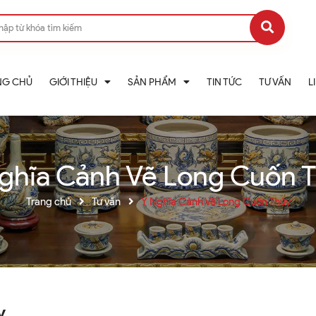
NG CHỦ
GIỚI THIỆU
SẢN PHẨM
TIN TỨC
TƯ VẤN
L
ghĩa Cảnh Vẽ Long Cuốn 
Trang chủ
Tư vấn
Ý Nghĩa Cảnh Vẽ Long Cuốn Thủy
y