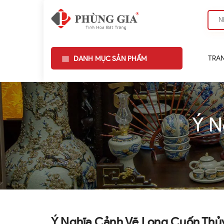
TRA
DANH MỤC SẢN PHẨM
Ý N
Ý Nghĩa Cảnh Vẽ Long Cuốn Thủ