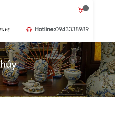
Hotline:
0943338989
IÊN HỆ
Thủy