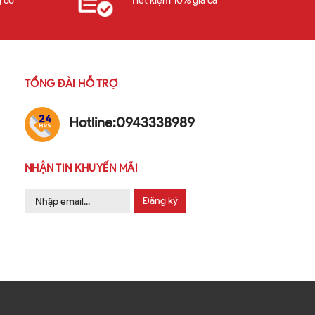
 có
Tiết kiệm 10% giá cả
TỔNG ĐÀI HỖ TRỢ
Hotline:
0943338989
NHẬN TIN KHUYẾN MÃI
Đăng ký