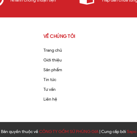
Nhanh chóng thuận tiện
Hấp dẫn chưa từng
VỀ CHÚNG TÔI
Trang chủ
Giới thiệu
Sản phẩm
Tin tức
Tư vấn
Liên hệ
Bản quyền thuộc về
CÔNG TY GỐM SỨ PHÙNG GIA
|
Cung cấp bởi
Sapo