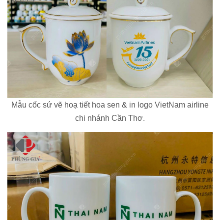
Mẫu cốc sứ vẽ hoạ tiết hoa sen & in logo VietNam airline
chi nhánh Cần Thơ.