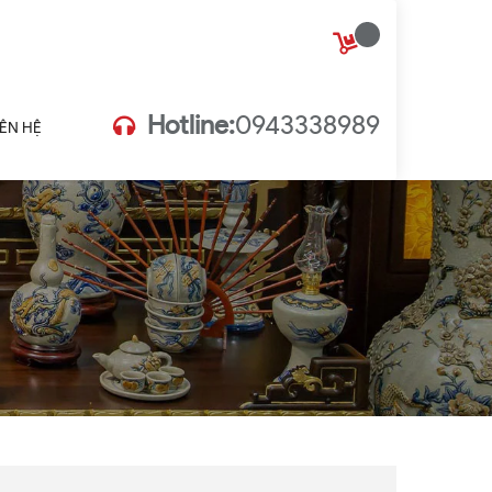
Hotline:
0943338989
IÊN HỆ