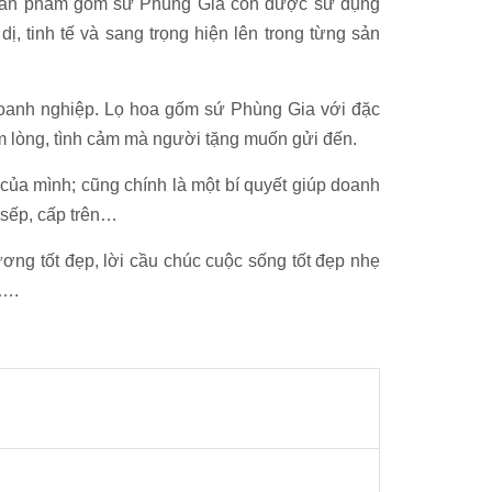
c sản phẩm gốm sứ Phùng Gia còn được sử dụng
ị, tinh tế và sang trọng hiện lên trong từng sản
doanh nghiệp. Lọ hoa gốm sứ Phùng Gia với đặc
ấm lòng, tình cảm mà người tặng muốn gửi đến.
ủa mình; cũng chính là một bí quyết giúp doanh
i sếp, cấp trên…
ng tốt đẹp, lời cầu chúc cuộc sống tốt đẹp nhẹ
a….