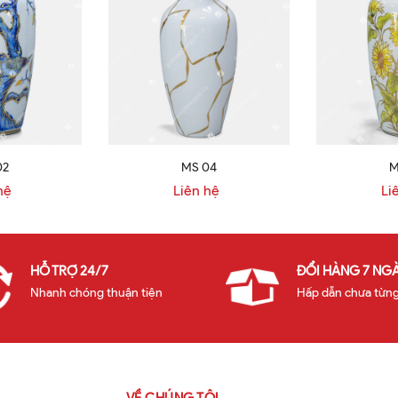
02
MS 04
M
hệ
Liên hệ
Li
HỖ TRỢ 24/7
ĐỔI HÀNG 7 NG
Nhanh chóng thuận tiện
Hấp dẫn chưa từng