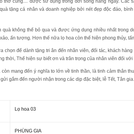
 đô thờ cúng… được sử dụng trong đời sống hàng ngày. Cá
 quà tặng cá nhân và doanh nghiệp bởi nét đẹp độc đáo, bình d
 quà không thể bỏ qua và được ứng dụng nhiều nhất trong 
h xảo, ấn tượng. Hơn thế nữa lọ hoa còn thể hiện phong thủy, t
n để dành tặng tri ân đến nhân viên, đối tác, khách hàng c
ng thời, Thể hiện sự biết ơn và trân trọng của nhân viên đối vớ
 mang đến ý nghĩa to lớn về tinh thần, là tinh cảm thân thươ
ửi gắm đến người nhận trong các dịp đặc biệt, lễ Tết, Tân gi
Lọ hoa 03
PHÙNG GIA