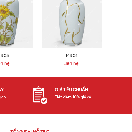
S 05
MS 06
ên hệ
Liên hệ
ÀY
GIÁ TIÊU CHUẨN
 có
Tiết kiệm 10% giá cả