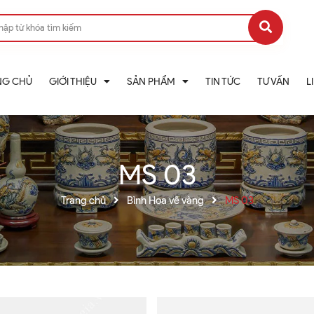
NG CHỦ
GIỚI THIỆU
SẢN PHẨM
TIN TỨC
TƯ VẤN
L
MS 03
Trang chủ
Bình Hoa vẽ vàng
MS 03