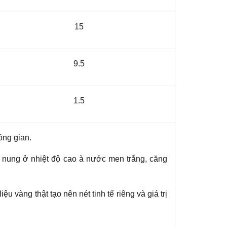
15
9.5
1.5
ông gian.
c nung ở nhiệt độ cao à nước men trắng, căng
iệu vàng thật tạo nên nét tinh tế riêng và giá trị