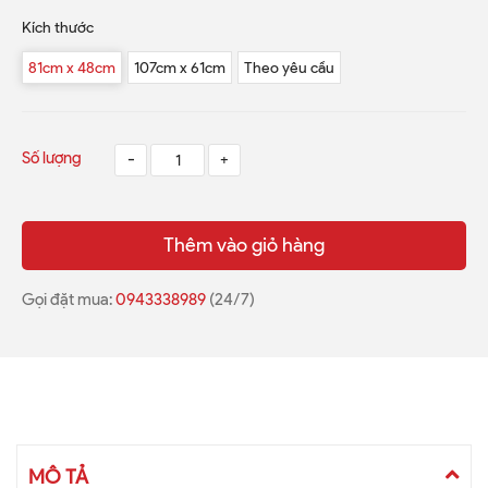
Kích thước
81cm x 48cm
107cm x 61cm
Theo yêu cầu
Số lượng
-
+
Thêm vào giỏ hàng
Gọi đặt mua:
0943338989
(24/7)
MÔ TẢ