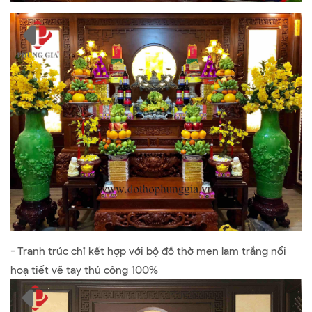
- Tranh trúc chỉ kết hợp với bộ đồ thờ men lam trắng nổi
hoạ tiết vẽ tay thủ công 100%