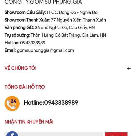
CÔNG TY GỐM SỨ PHÙNG GIA
Showroom Cầu Giấy:
T1 CC Đông Đô - Nghĩa Đô
Showroom Thanh Xuân:
77 Nguyễn Xiển, Thanh Xuân
Văn phòng GD:
36 phố Nghĩa Đô, Cầu Giấy, HN
Trụ sở xưởng:
Thôn 1 Làng Cổ Bát Tràng, Gia Lâm, HN
Hotline:
0943338989
Email:
gomsuphunggia@gmail.com
VỀ CHÚNG TÔI
TỔNG ĐÀI HỖ TRỢ
Hotline:
0943338989
NHẬN TIN KHUYẾN MÃI