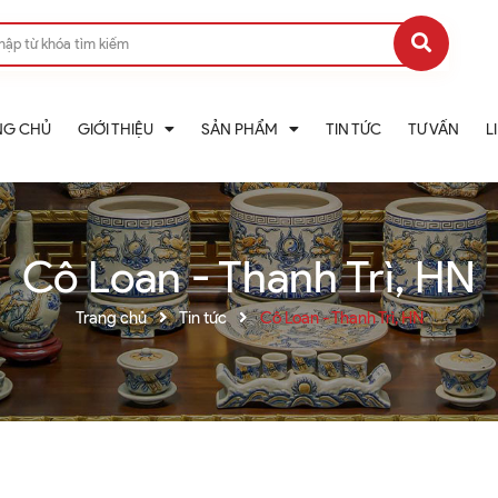
NG CHỦ
GIỚI THIỆU
SẢN PHẨM
TIN TỨC
TƯ VẤN
L
Cô Loan - Thanh Trì, HN
Trang chủ
Tin tức
Cô Loan - Thanh Trì, HN