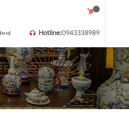
Hotline:
0943338989
IÊN HỆ