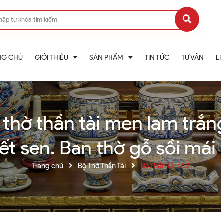
NG CHỦ
GIỚI THIỆU
SẢN PHẨM
TIN TỨC
TƯ VẤN
L
 thờ thần tài men lam trắn
ết sen. Ban thờ gỗ sồi má
Trang chủ
Bộ Thờ Thần Tài
Bộ Thần Tài số 2