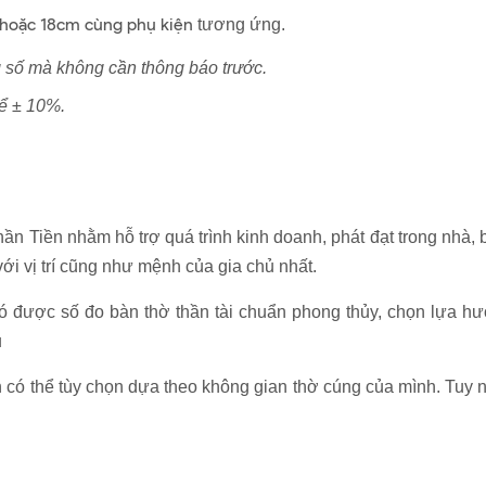
m hoặc 18cm cùng phụ kiện
tương ứng.
g số mà không cần thông báo trước.
hể ± 10%.
ần Tiền nhằm hỗ trợ quá trình kinh doanh, phát đạt trong nhà, b
ới vị trí cũng như mệnh của gia chủ nhất.
được số đo bàn thờ thần tài chuẩn phong thủy, chọn lựa hướn
ủ
ạn có thể tùy chọn dựa theo không gian thờ cúng của mình. T