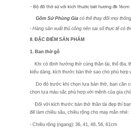
- Bộ đồ thờ sứ với kích thước bát hương đk 16c
Gốm Sứ Phùng Gia
có thể thay đổi mọi thôn
- Hàng sản xuất thủ công nên sai số thực tế có t
II. ĐẶC ĐIỂM SẢN PHẨM
1. Ban thờ gỗ
Khi có định hướng thờ cúng thần tài, thổ địa, th
kiểu dáng, kích thước bàn thờ sao cho phù hợp v
Do đó trước khi chọn lựa bàn thờ, bạn cần có 
chọn lựa màu sắc phù hợp với mệnh của gia ch
Đối với kích thước bàn thờ thần tài đẹp thì b
để làm chiều sâu, chiều rộng cho may mắn nhé:
- Chiều rộng (ngang): 36, 41, 48, 56, 61cm