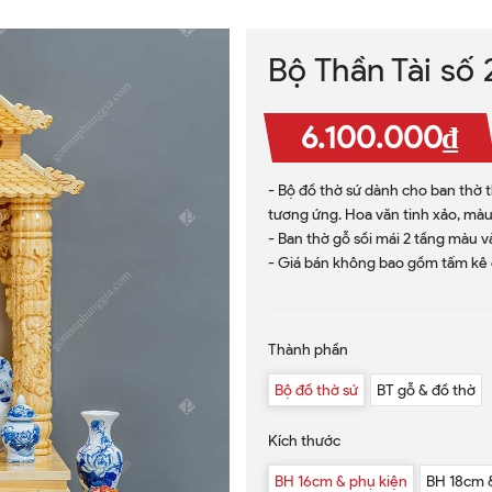
Bộ Thần Tài số 
6.100.000₫
- Bộ đồ thờ sứ dành cho ban thờ t
tương ứng. Hoa văn tinh xảo, màu
- Ban thờ gỗ sồi mái 2 tầng màu v
- Giá bán không bao gồm tấm kê 
Thành phần
Bộ đồ thờ sứ
BT gỗ & đồ thờ
Kích thước
BH 16cm & phụ kiện
BH 18cm 