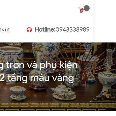
Hotline:
0943338989
IÊN HỆ
g trơn và phụ kiện
i 2 tầng màu vàng