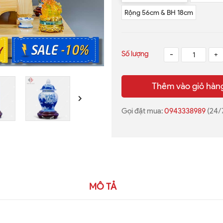
Rộng 56cm & BH 18cm
Số lượng
-
+
Thêm vào giỏ hàn
Gọi đặt mua:
0943338989
(24/
MÔ TẢ