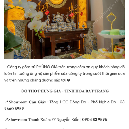
Công ty gốm sứ PHÙNG GIA trân trọng cảm ơn quý khách hàng đã
luôn tin tưởng ủng hộ sản phẩm của công ty trong suốt thời gian qua
và trên những chặng đường sắp tới ❤️
Đ𝐎̂̀ 𝐓𝐇𝐎̛̀ 𝐏𝐇𝐔̀𝐍𝐆 𝐆𝐈𝐀 - 𝐓𝐈𝐍𝐇 𝐇𝐎𝐀 𝐁𝐀́𝐓 𝐓𝐑𝐀̀𝐍𝐆
📍𝐒𝐡𝐨𝐰𝐫𝐨𝐨𝐦 𝐂𝐚̂̀𝐮 𝐆𝐢𝐚̂́𝐲 : Tầng 1 CC Đông Đô - Phố Nghĩa Đô |
08
9660 5959
📍𝐒𝐡𝐨𝐰𝐫𝐨𝐨𝐦 𝐓𝐡𝐚𝐧𝐡 𝐗𝐮𝐚̂𝐧: 77 Nguyễn Xiển |
0904 83 9595