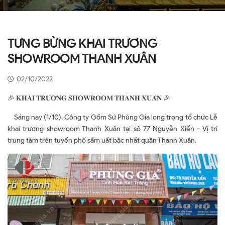
TƯNG BỪNG KHAI TRƯƠNG
SHOWROOM THANH XUÂN
02/10/2022
🎉 𝐊𝐇𝐀𝐈 𝐓𝐑𝐔̛𝐎̛𝐍𝐆 𝐒𝐇𝐎𝐖𝐑𝐎𝐎𝐌 𝐓𝐇𝐀𝐍𝐇 𝐗𝐔𝐀̂𝐍 🎉
Sáng nay (1/10), Công ty Gốm Sứ Phùng Gia long trọng tổ chức Lễ
khai trương showroom Thanh Xuân tại số 77 Nguyễn Xiển - Vị trí
trung tâm trên tuyến phố sầm uất bậc nhất quận Thanh Xuân.