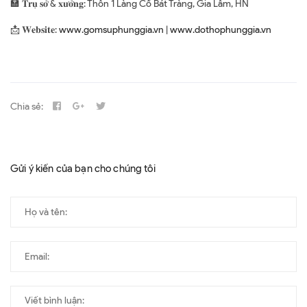
🏣 𝐓𝐫𝐮̣ 𝐬𝐨̛̉ & 𝐱𝐮̛𝐨̛̉𝐧𝐠: Thôn 1 Làng Cổ Bát Tràng, Gia Lâm, HN
📩 𝐖𝐞𝐛𝐬𝐢𝐭𝐞:
www.gomsuphunggia.vn
|
www.dothophunggia.vn
Chia sẻ:
Gửi ý kiến của bạn cho chúng tôi